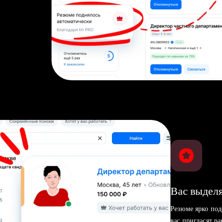
Вас выделя
Резюме ярко под
вас пригласят р