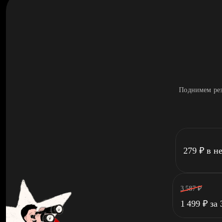
Поднимем рез
279
₽
в н
3 587
₽
1 499
₽
за 