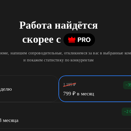
Работа найдётся
скорее
c
юме, напишем сопроводительные, откликнемся за вас в выбранные ко
и покажем статистику по конкурентам
1 195
₽
−3
еделю
799
₽
в месяц
−2 
3 месяца