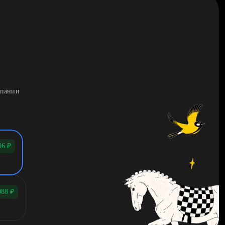
мпании
96
₽
088
₽