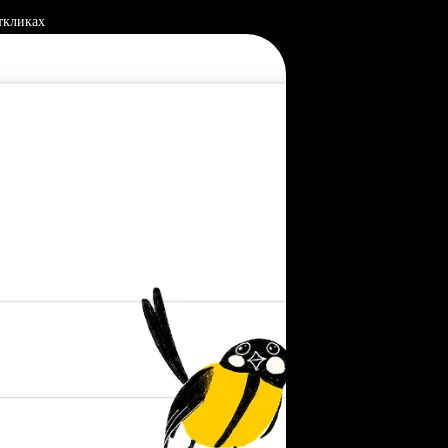
ткликах