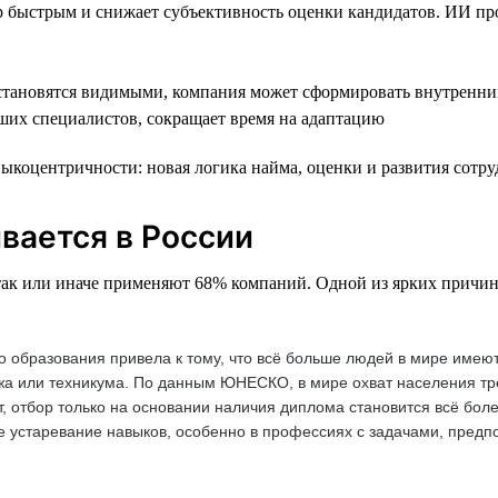
р быстрым и снижает субъективность оценки кандидатов. ИИ пр
становятся видимыми, компания может сформировать внутренни
ших специалистов, сокращает время на адаптацию
коцентричности: новая логика найма, оценки и развития сотру
вается в России
так или иначе применяют 68% компаний. Одной из ярких причин
 образования привела к тому, что всё больше людей в мире имею
жа или техникума. По данным ЮНЕСКО, в мире охват населения т
т, отбор только на основании наличия диплома становится всё бол
ое устаревание навыков, особенно в профессиях с задачами, пред