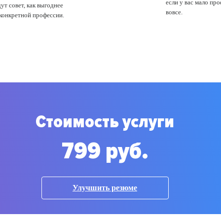
если у вас мало пр
ут совет, как выгоднее
вовсе.
 конкретной профессии.
Стоимость услуги
799 руб.
Улучшить резюме