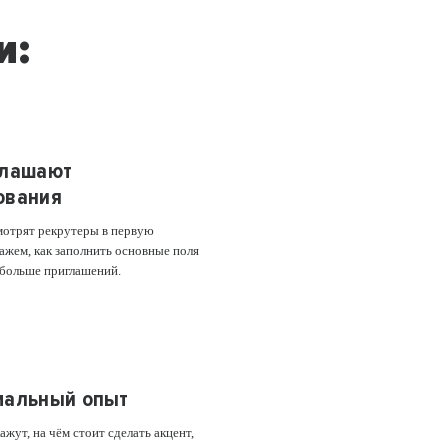
и:
глашают
ования
мотрят рекрутеры в первую
ажем, как заполнить основные поля
 больше приглашений.
мальный опыт
жут, на чём стоит сделать акцент,