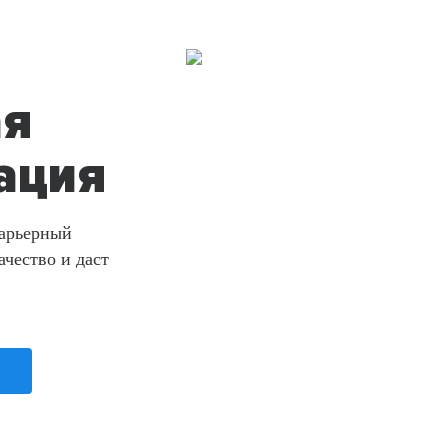
ая
ация
Карьерный
ачество и даст