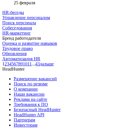
25 февраля
HR-беседы
Управление персоналом
Поиск персонала
Собеседования
HR-маркетинг
Бренд работодателя
Оценка и развитие навыков
Трудовое право
Обновления
Автоматизация HR
1
2
3
4
5
6
7
8
9
10
11
...
43
дальше
HeadHunter
Размещение вакансий
Поиск по резюме
О компании
Наши вакансии
Реклама на сайте
Требования к ПО
Безопасный HeadHunter
HeadHunter API
Партнерам
Инвесторам