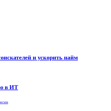
оискателей и ускорить найм
ию в ИТ