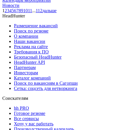
Календарь мероприятий
Новости
1
2
3
4
5
6
7
8
9
10
11
...
112
дальше
HeadHunter
Размещение вакансий
Поиск по резюме
О компании
Наши вакансии
Реклама на сайте
Требования к ПО
Безопасный HeadHunter
HeadHunter API
Партнерам
Инвесторам
Каталог компаний
Поиск по вакансиям в Сагопши
Сетка: соцсеть для нетворкинга
Соискателям
hh PRO
Готовое резюме
Все сервисы
Хочу у вас работать
Производственный календарь