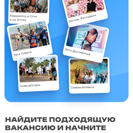
Летние Фестивали
Коворкинги в Сочи
и на Алтае
Лига Достижений
Лига Спорта
СовкомОтпуск
СовкомАктивити