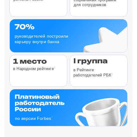
для сотрудников
руководителей построили
карьеру внутри банка
3
в Народном рейтинге
в Рейтинге
5
работодателей РБК
4
по версии Forbes