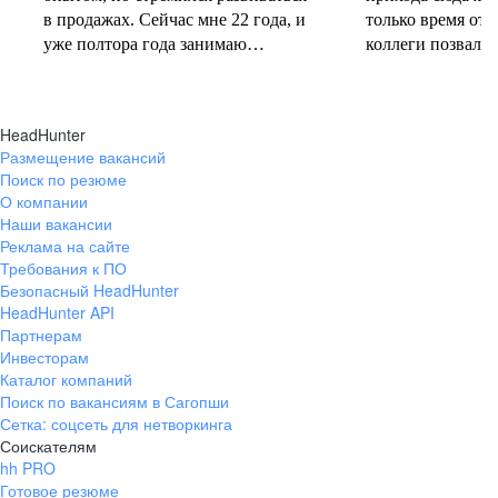
в продажах. Сейчас мне 22 года, и
только время от 
уже полтора года занимаю
коллеги позвали 
должность руководителя.
совместную проб
Постоянно учусь у более опытных
понеслась! В 202
коллег и получаю высшее
свои первые 10 
HeadHunter
образование. Молодежь сегодня
полумарафоне, с
Размещение вакансий
задаёт тренды и меняет рынок
участвую в массо
Поиск по резюме
труда, и горжусь тем, что являюсь
тёплое время год
О компании
частью этого процесса.
участвую в гоно
Наши вакансии
коньковым ходо
Реклама на сайте
секцию беговых 
Требования к ПО
Безопасный HeadHunter
коллегами. Спор
HeadHunter API
не только поддер
Партнерам
форме, но и сни
Инвесторам
после рабочих бу
Каталог компаний
Поиск по вакансиям в Сагопши
Сетка: соцсеть для нетворкинга
Соискателям
hh PRO
Готовое резюме