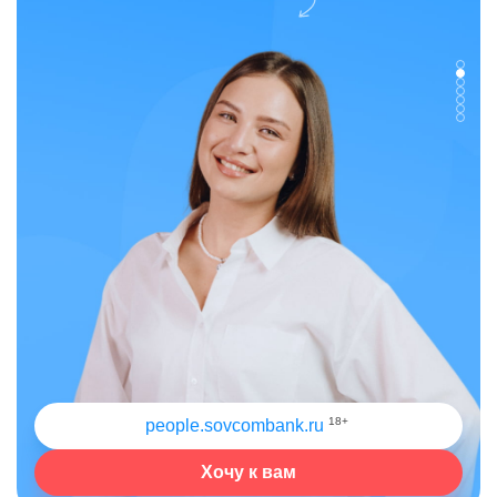
18+
people.sovcombank.ru
Хочу к вам