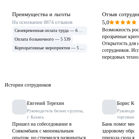
Преимущества и льготы
Отзыв сотрудн
5,0
На основании
8874
отзывов
Возможность рос
Своевременная оплата труда — 6 915
прозрачные крит
Оплата больничного — 5 539
Открытость для 
Корпоративные мероприятия — 5 339
сотрудников. Ис
передовых техно
применение и ра
инструментов. 
соцпрограммы дл
Истории сотрудников
Евгений Терехин
Борис Коз
Руководитель бизнес-группы,
Руководите
г. Казань
торговых о
Пришел на собеседование в
Банк помог мне 
Совкомбанк с минимальным
здоровому образу
опытом, но стремился развиваться
прихода сюда я 