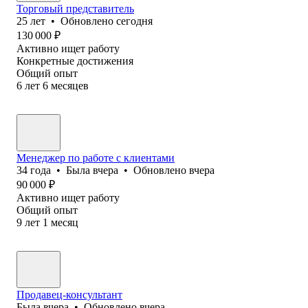
Торговый представитель
25
лет
•
Обновлено
сегодня
130 000
₽
Активно ищет работу
Конкретные достижения
Общий опыт
6
лет
6
месяцев
Менеджер по работе с клиентами
34
года
•
Была
вчера
•
Обновлено
вчера
90 000
₽
Активно ищет работу
Общий опыт
9
лет
1
месяц
Продавец-консультант
Была
вчера
•
Обновлено
вчера