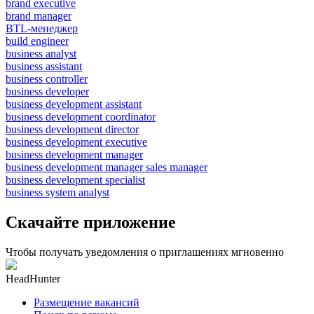
brand executive
brand manager
BTL-менеджер
build engineer
business analyst
business assistant
business controller
business developer
business development assistant
business development coordinator
business development director
business development executive
business development manager
business development manager sales manager
business development specialist
business system analyst
Скачайте приложение
Чтобы получать уведомления о приглашениях мгновенно
HeadHunter
Размещение вакансий