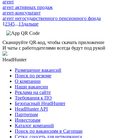
агент
агент активных продаж
агент-консультант
агент негосударственного пенсионного фонда
1
2
3
4
5
...
13
дальше
Сканируйте QR-код, чтобы скачать приложение
И чаты с работодателями всегда будут под рукой
HeadHunter
Размещение вакансий
Поиск по резюме
О компании
Наши вакансии
Реклама на сайте
Требования к ПО
Безопасный HeadHunter
HeadHunter API
Партнерам
Инвесторам
Каталог компаний
Поиск по вакансиям в Сагопши
Сетка: соцсеть для нетворкинга