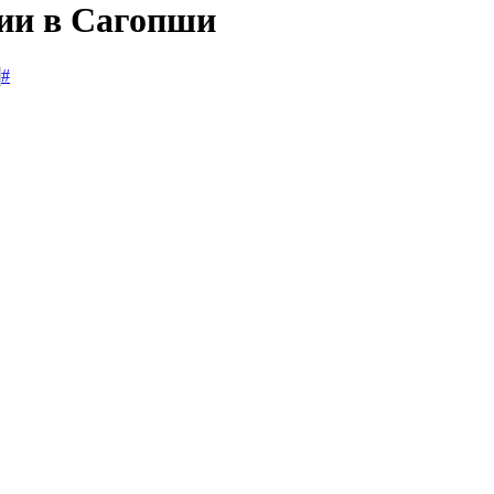
сии в Сагопши
#