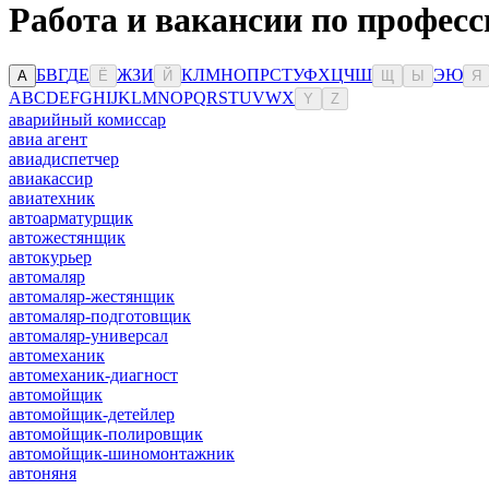
Работа и вакансии по профес
Б
В
Г
Д
Е
Ж
З
И
К
Л
М
Н
О
П
Р
С
Т
У
Ф
Х
Ц
Ч
Ш
Э
Ю
А
Ё
Й
Щ
Ы
Я
A
B
C
D
E
F
G
H
I
J
K
L
M
N
O
P
Q
R
S
T
U
V
W
X
Y
Z
аварийный комиссар
авиа агент
авиадиспетчер
авиакассир
авиатехник
автоарматурщик
автожестянщик
автокурьер
автомаляр
автомаляр-жестянщик
автомаляр-подготовщик
автомаляр-универсал
автомеханик
автомеханик-диагност
автомойщик
автомойщик-детейлер
автомойщик-полировщик
автомойщик-шиномонтажник
автоняня