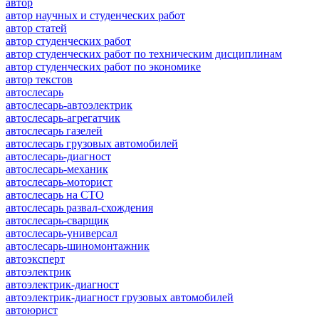
автор
автор научных и студенческих работ
автор статей
автор студенческих работ
автор студенческих работ по техническим дисциплинам
автор студенческих работ по экономике
автор текстов
автослесарь
автослесарь-автоэлектрик
автослесарь-агрегатчик
автослесарь газелей
автослесарь грузовых автомобилей
автослесарь-диагност
автослесарь-механик
автослесарь-моторист
автослесарь на СТО
автослесарь развал-схождения
автослесарь-сварщик
автослесарь-универсал
автослесарь-шиномонтажник
автоэксперт
автоэлектрик
автоэлектрик-диагност
автоэлектрик-диагност грузовых автомобилей
автоюрист