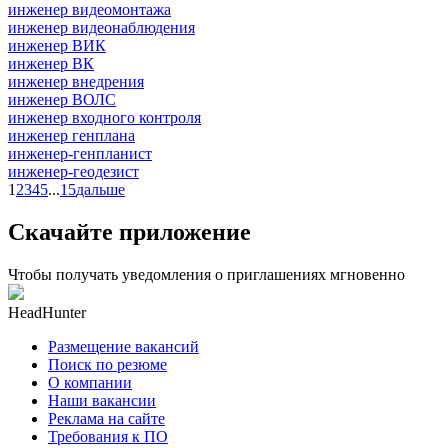
инженер видеомонтажа
инженер видеонаблюдения
инженер ВИК
инженер ВК
инженер внедрения
инженер ВОЛС
инженер входного контроля
инженер генплана
инженер-генпланист
инженер-геодезист
1
2
3
4
5
...
15
дальше
Скачайте приложение
Чтобы получать уведомления о приглашениях мгновенно
HeadHunter
Размещение вакансий
Поиск по резюме
О компании
Наши вакансии
Реклама на сайте
Требования к ПО