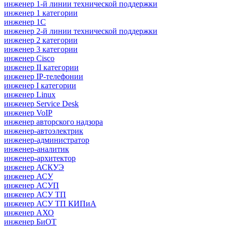
инженер 1-й линии технической поддержки
инженер 1 категории
инженер 1С
инженер 2-й линии технической поддержки
инженер 2 категории
инженер 3 категории
инженер Cisco
инженер II категории
инженер IP-телефонии
инженер I категории
инженер Linux
инженер Service Desk
инженер VoIP
инженер авторского надзора
инженер-автоэлектрик
инженер-администратор
инженер-аналитик
инженер-архитектор
инженер АСКУЭ
инженер АСУ
инженер АСУП
инженер АСУ ТП
инженер АСУ ТП КИПиА
инженер АХО
инженер БиОТ