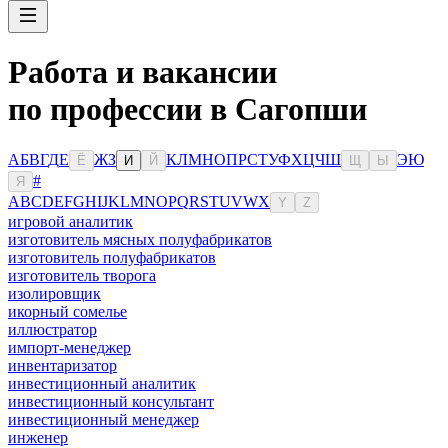
Работа и вакансии
по профессии в Сагопши
А
Б
В
Г
Д
Е
Ж
З
К
Л
М
Н
О
П
Р
С
Т
У
Ф
Х
Ц
Ч
Ш
Э
Ю
Ё
И
Й
Щ
Ы
#
Я
A
B
C
D
E
F
G
H
I
J
K
L
M
N
O
P
Q
R
S
T
U
V
W
X
Y
Z
игровой аналитик
изготовитель мясных полуфабрикатов
изготовитель полуфабрикатов
изготовитель творога
изолировщик
икорный сомелье
иллюстратор
импорт-менеджер
инвентаризатор
инвестиционный аналитик
инвестиционный консультант
инвестиционный менеджер
инженер